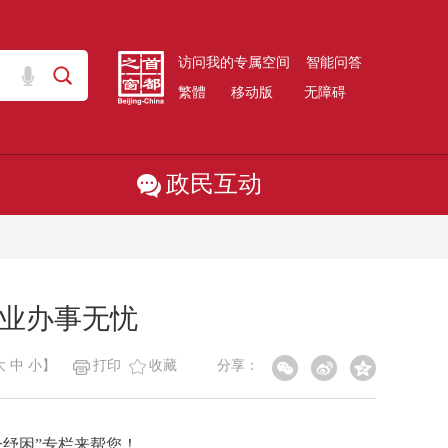
访问我的专属空间
智能问答
繁體
移动版
无障碍
政民互动
企业办事无忧
分享：
大
中
小
】
打印
收藏
纾困”专栏来帮您！