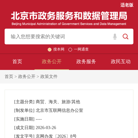
适老版
搜本网
一网通查
首页
政务公开
政务服务
政民互动
首页
>
政务公开
> 政策文件
[主题分类]
商贸、海关、旅游/其他
[制发单位]
北京市互联网信息办公室
[实施日期]
----
[成文日期]
2026-03-26
[发文字号]
京网办发
〔2026〕
8号